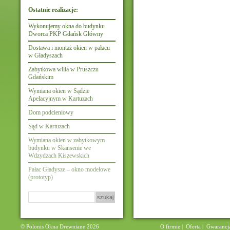
Ostatnie realizacje:
Wykonujemy okna do budynku
Dworca PKP Gdańsk Główny
Dostawa i montaż okien w pałacu
w Gładyszach
Zabytkowa willa w Pruszczu
Gdańskim
Wymiana okien w Sądzie
Apelacyjnym w Kartuzach
Dom podcieniowy
Sąd w Kartuzach
Wymiana okien w zabytkowym
budynku w Skansenie we
Wdzydzach Kiszewskich
Pałac Gładysze – okno modelowe
(prototyp)
Szukaj:
© Polonis Okna Drewniane 2026
O firmie
|
Oferta
|
Gwarancj