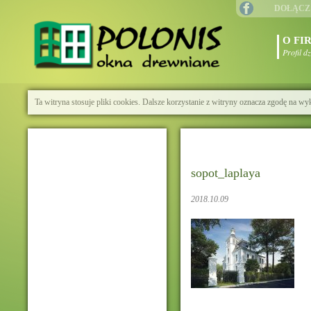
DOŁĄCZ
O FI
Profil d
Ta witryna stosuje pliki cookies. Dalsze korzystanie z witryny oznacza zgodę na wy
sopot_laplaya
2018.10.09