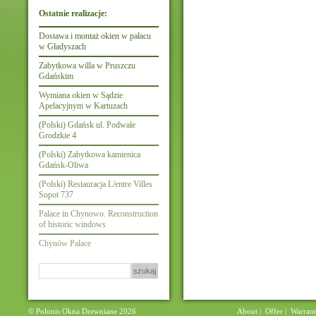
Ostatnie realizacje:
Dostawa i montaż okien w pałacu
w Gładyszach
Zabytkowa willa w Pruszczu
Gdańskim
Wymiana okien w Sądzie
Apelacyjnym w Kartuzach
(Polski) Gdańsk ul. Podwale
Grodzkie 4
(Polski) Zabytkowa kamienica
Gdańsk-Oliwa
(Polski) Restauracja L/entre Villes
Sopot 737
Palace in Chynowo. Reconstruction
of historic windows
Chynów Palace
Szukaj:
© Polonis Okna Drewniane 2026
About
|
Offer
|
Warran