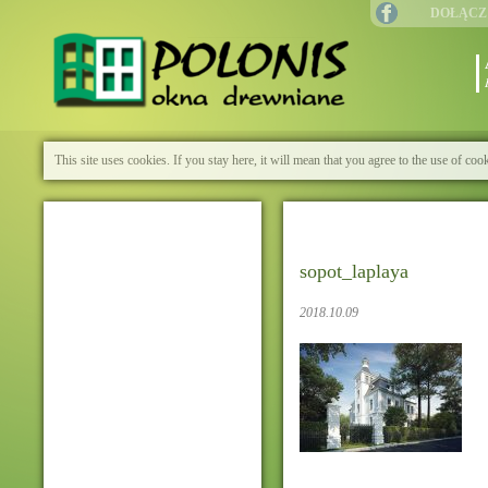
DOŁĄCZ
This site uses cookies. If you stay here, it will mean that you agree to the use of cook
sopot_laplaya
2018.10.09