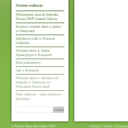
Ostatnie realizacje:
Wykonujemy okna do budynku
Dworca PKP Gdańsk Główny
Dostawa i montaż okien w pałacu
w Gładyszach
Zabytkowa willa w Pruszczu
Gdańskim
Wymiana okien w Sądzie
Apelacyjnym w Kartuzach
Dom podcieniowy
Sąd w Kartuzach
Wymiana okien w zabytkowym
budynku w Skansenie we
Wdzydzach Kiszewskich
Pałac Gładysze – okno modelowe
(prototyp)
Szukaj:
© Polonis Okna Drewniane 2026
O firmie
|
Oferta
|
Gwarancj