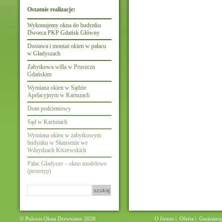
Ostatnie realizacje:
Wykonujemy okna do budynku
Dworca PKP Gdańsk Główny
Dostawa i montaż okien w pałacu
w Gładyszach
Zabytkowa willa w Pruszczu
Gdańskim
Wymiana okien w Sądzie
Apelacyjnym w Kartuzach
Dom podcieniowy
Sąd w Kartuzach
Wymiana okien w zabytkowym
budynku w Skansenie we
Wdzydzach Kiszewskich
Pałac Gładysze – okno modelowe
(prototyp)
Szukaj:
© Polonis Okna Drewniane 2026
O firmie
|
Oferta
|
Gwarancj