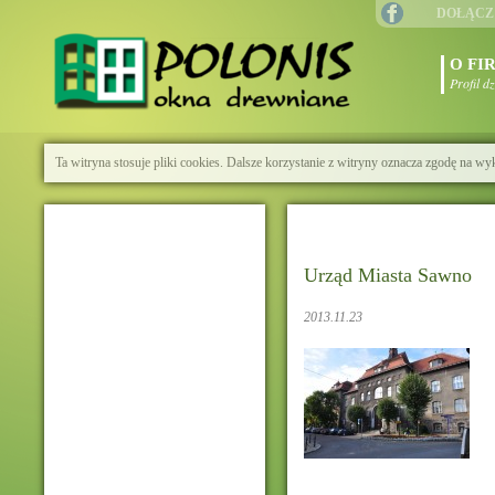
DOŁĄCZ
O FI
Profil d
Ta witryna stosuje pliki cookies. Dalsze korzystanie z witryny oznacza zgodę na wy
Urząd Miasta Sawno
2013.11.23