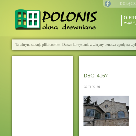
DOŁĄCZ
O FI
Profil d
Ta witryna stosuje pliki cookies. Dalsze korzystanie z witryny oznacza zgodę na wy
DSC_4167
2013.02.18