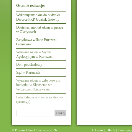
Ostatnie realizacje:
Wykonujemy okna do budynku
Dworca PKP Gdańsk Główny
Dostawa i montaż okien w pałacu
w Gładyszach
Zabytkowa willa w Pruszczu
Gdańskim
Wymiana okien w Sądzie
Apelacyjnym w Kartuzach
Dom podcieniowy
Sąd w Kartuzach
Wymiana okien w zabytkowym
budynku w Skansenie we
Wdzydzach Kiszewskich
Pałac Gładysze – okno modelowe
(prototyp)
Szukaj:
© Polonis Okna Drewniane 2026
O firmie
|
Oferta
|
Gwarancj