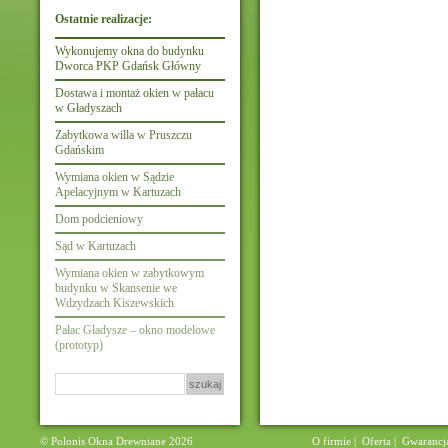
Ostatnie realizacje:
Wykonujemy okna do budynku
Dworca PKP Gdańsk Główny
Dostawa i montaż okien w pałacu
w Gładyszach
Zabytkowa willa w Pruszczu
Gdańskim
Wymiana okien w Sądzie
Apelacyjnym w Kartuzach
Dom podcieniowy
Sąd w Kartuzach
Wymiana okien w zabytkowym
budynku w Skansenie we
Wdzydzach Kiszewskich
Pałac Gładysze – okno modelowe
(prototyp)
Szukaj:
© Polonis Okna Drewniane 2026
O firmie
|
Oferta
|
Gwarancj