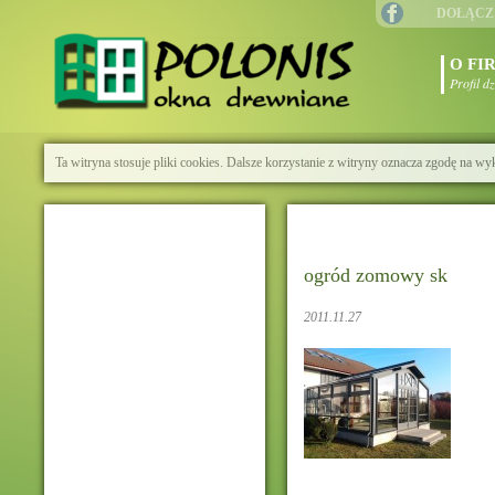
DOŁĄCZ
O FI
Profil d
Ta witryna stosuje pliki cookies. Dalsze korzystanie z witryny oznacza zgodę na wy
ogród zomowy sk
2011.11.27