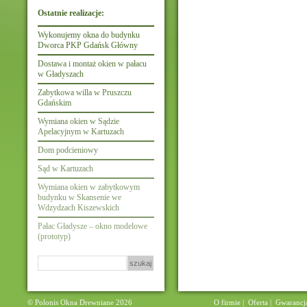
Ostatnie realizacje:
Wykonujemy okna do budynku
Dworca PKP Gdańsk Główny
Dostawa i montaż okien w pałacu
w Gładyszach
Zabytkowa willa w Pruszczu
Gdańskim
Wymiana okien w Sądzie
Apelacyjnym w Kartuzach
Dom podcieniowy
Sąd w Kartuzach
Wymiana okien w zabytkowym
budynku w Skansenie we
Wdzydzach Kiszewskich
Pałac Gładysze – okno modelowe
(prototyp)
Szukaj:
© Polonis Okna Drewniane 2026
O firmie
|
Oferta
|
Gwarancj