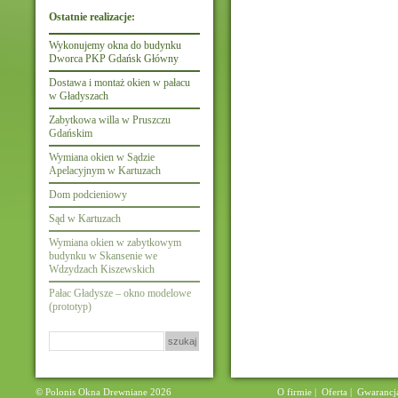
Ostatnie realizacje:
Wykonujemy okna do budynku
Dworca PKP Gdańsk Główny
Dostawa i montaż okien w pałacu
w Gładyszach
Zabytkowa willa w Pruszczu
Gdańskim
Wymiana okien w Sądzie
Apelacyjnym w Kartuzach
Dom podcieniowy
Sąd w Kartuzach
Wymiana okien w zabytkowym
budynku w Skansenie we
Wdzydzach Kiszewskich
Pałac Gładysze – okno modelowe
(prototyp)
Szukaj:
© Polonis Okna Drewniane 2026
O firmie
|
Oferta
|
Gwarancj