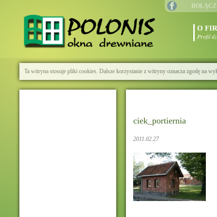
DOŁĄCZ
O FI
Profil d
Ta witryna stosuje pliki cookies. Dalsze korzystanie z witryny oznacza zgodę na wy
ciek_portiernia
2011.02.27