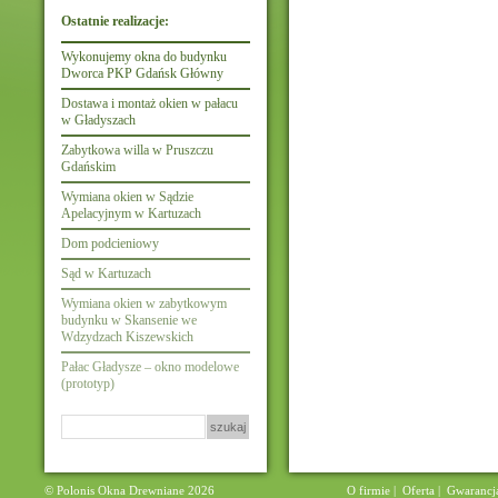
Ostatnie realizacje:
Wykonujemy okna do budynku
Dworca PKP Gdańsk Główny
Dostawa i montaż okien w pałacu
w Gładyszach
Zabytkowa willa w Pruszczu
Gdańskim
Wymiana okien w Sądzie
Apelacyjnym w Kartuzach
Dom podcieniowy
Sąd w Kartuzach
Wymiana okien w zabytkowym
budynku w Skansenie we
Wdzydzach Kiszewskich
Pałac Gładysze – okno modelowe
(prototyp)
Szukaj:
© Polonis Okna Drewniane 2026
O firmie
|
Oferta
|
Gwarancj