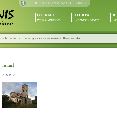
DOŁĄCZ DO NAS NA FACEBOOKU
O FIRMIE
OFERTA
R
Profil działalności
Gwarancja i porady
Zob
zystanie z witryny oznacza zgodę na wykorzystanie plików cookies.
ruina1
2011.02.26