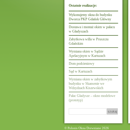
Ostatnie realizacje:
Wykonujemy okna do budynku
Dworca PKP Gdańsk Główny
Dostawa i montaż okien w pałacu
w Gładyszach
Zabytkowa willa w Pruszczu
Gdańskim
Wymiana okien w Sądzie
Apelacyjnym w Kartuzach
Dom podcieniowy
Sąd w Kartuzach
Wymiana okien w zabytkowym
budynku w Skansenie we
Wdzydzach Kiszewskich
Pałac Gładysze – okno modelowe
(prototyp)
Szukaj:
© Polonis Okna Drewniane 2026