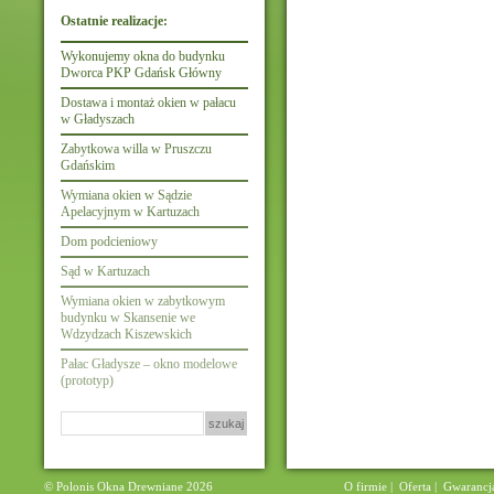
Ostatnie realizacje:
Wykonujemy okna do budynku
Dworca PKP Gdańsk Główny
Dostawa i montaż okien w pałacu
w Gładyszach
Zabytkowa willa w Pruszczu
Gdańskim
Wymiana okien w Sądzie
Apelacyjnym w Kartuzach
Dom podcieniowy
Sąd w Kartuzach
Wymiana okien w zabytkowym
budynku w Skansenie we
Wdzydzach Kiszewskich
Pałac Gładysze – okno modelowe
(prototyp)
Szukaj:
© Polonis Okna Drewniane 2026
O firmie
|
Oferta
|
Gwarancj