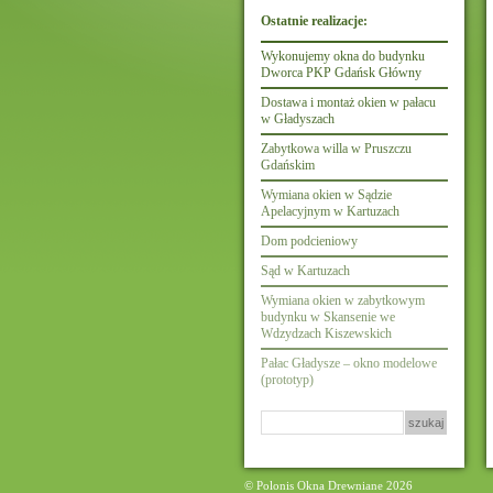
Ostatnie realizacje:
Wykonujemy okna do budynku
Dworca PKP Gdańsk Główny
Dostawa i montaż okien w pałacu
w Gładyszach
Zabytkowa willa w Pruszczu
Gdańskim
Wymiana okien w Sądzie
Apelacyjnym w Kartuzach
Dom podcieniowy
Sąd w Kartuzach
Wymiana okien w zabytkowym
budynku w Skansenie we
Wdzydzach Kiszewskich
Pałac Gładysze – okno modelowe
(prototyp)
Szukaj:
© Polonis Okna Drewniane 2026