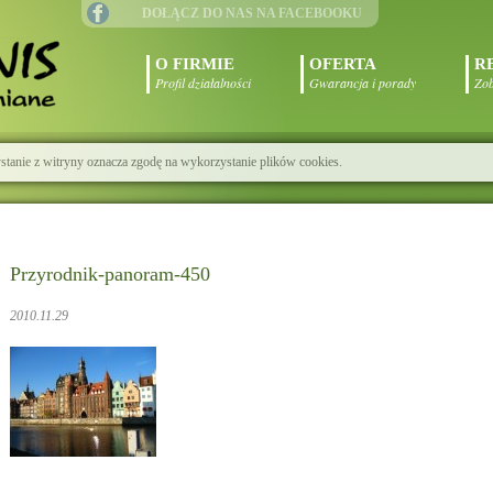
DOŁĄCZ DO NAS NA FACEBOOKU
O FIRMIE
OFERTA
R
Profil działalności
Gwarancja i porady
Zob
zystanie z witryny oznacza zgodę na wykorzystanie plików cookies.
Przyrodnik-panoram-450
2010.11.29