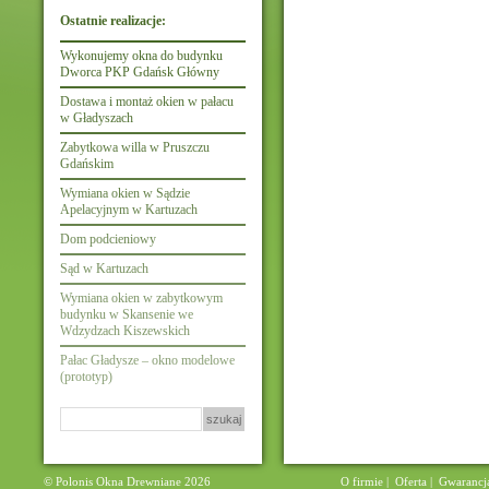
Ostatnie realizacje:
Wykonujemy okna do budynku
Dworca PKP Gdańsk Główny
Dostawa i montaż okien w pałacu
w Gładyszach
Zabytkowa willa w Pruszczu
Gdańskim
Wymiana okien w Sądzie
Apelacyjnym w Kartuzach
Dom podcieniowy
Sąd w Kartuzach
Wymiana okien w zabytkowym
budynku w Skansenie we
Wdzydzach Kiszewskich
Pałac Gładysze – okno modelowe
(prototyp)
Szukaj:
© Polonis Okna Drewniane 2026
O firmie
|
Oferta
|
Gwarancj