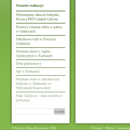
Ostatnie realizacje:
Wykonujemy okna do budynku
Dworca PKP Gdańsk Główny
Dostawa i montaż okien w pałacu
w Gładyszach
Zabytkowa willa w Pruszczu
Gdańskim
Wymiana okien w Sądzie
Apelacyjnym w Kartuzach
Dom podcieniowy
Sąd w Kartuzach
Wymiana okien w zabytkowym
budynku w Skansenie we
Wdzydzach Kiszewskich
Pałac Gładysze – okno modelowe
(prototyp)
Szukaj:
© Polonis Okna Drewniane 2026
O firmie
|
Oferta
|
Gwarancj