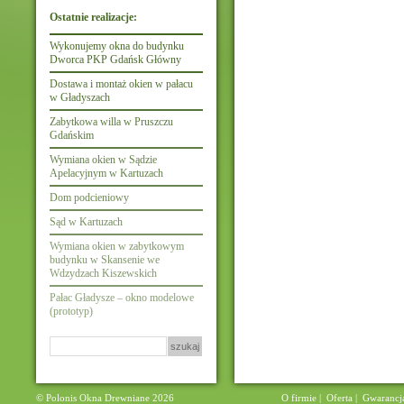
Ostatnie realizacje:
Wykonujemy okna do budynku
Dworca PKP Gdańsk Główny
Dostawa i montaż okien w pałacu
w Gładyszach
Zabytkowa willa w Pruszczu
Gdańskim
Wymiana okien w Sądzie
Apelacyjnym w Kartuzach
Dom podcieniowy
Sąd w Kartuzach
Wymiana okien w zabytkowym
budynku w Skansenie we
Wdzydzach Kiszewskich
Pałac Gładysze – okno modelowe
(prototyp)
Szukaj:
© Polonis Okna Drewniane 2026
O firmie
|
Oferta
|
Gwarancj