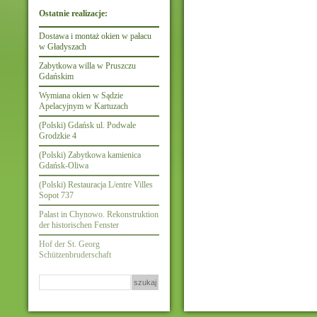
Ostatnie realizacje:
Dostawa i montaż okien w pałacu
w Gładyszach
Zabytkowa willa w Pruszczu
Gdańskim
Wymiana okien w Sądzie
Apelacyjnym w Kartuzach
(Polski) Gdańsk ul. Podwale
Grodzkie 4
(Polski) Zabytkowa kamienica
Gdańsk-Oliwa
(Polski) Restauracja L/entre Villes
Sopot 737
Palast in Chynowo. Rekonstruktion
der historischen Fenster
Hof der St. Georg
Schützenbruderschaft
Szukaj: