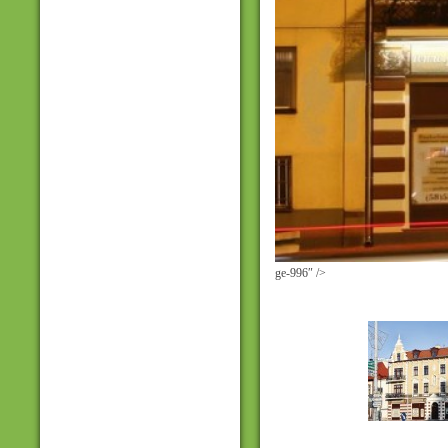
ge-996″ />