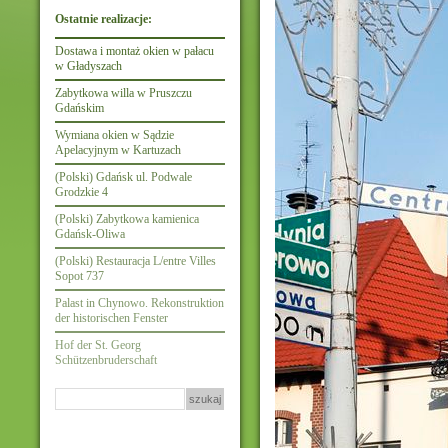
Ostatnie realizacje:
Dostawa i montaż okien w pałacu
w Gładyszach
Zabytkowa willa w Pruszczu
Gdańskim
Wymiana okien w Sądzie
Apelacyjnym w Kartuzach
(Polski) Gdańsk ul. Podwale
Grodzkie 4
(Polski) Zabytkowa kamienica
Gdańsk-Oliwa
(Polski) Restauracja L/entre Villes
Sopot 737
Palast in Chynowo. Rekonstruktion
der historischen Fenster
Hof der St. Georg
Schützenbruderschaft
Szukaj: