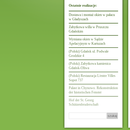
Ostatnie realizacje:
Dostawa i montaż okien w pałacu
w Gładyszach
Zabytkowa willa w Pruszczu
Gdańskim
Wymiana okien w Sądzie
Apelacyjnym w Kartuzach
(Polski) Gdańsk ul. Podwale
Grodzkie 4
(Polski) Zabytkowa kamienica
Gdańsk-Oliwa
(Polski) Restauracja L/entre Villes
Sopot 737
Palast in Chynowo. Rekonstruktion
der historischen Fenster
Hof der St. Georg
Schützenbruderschaft
Szukaj: