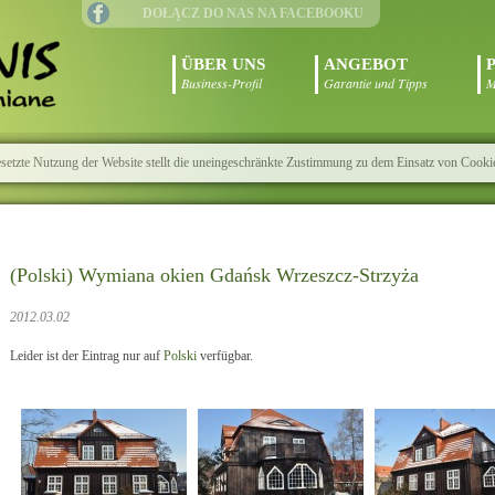
DOŁĄCZ DO NAS NA FACEBOOKU
ÜBER UNS
ANGEBOT
Business-Profil
Garantie und Tipps
M
esetzte Nutzung der Website stellt die uneingeschränkte Zustimmung zu dem Einsatz von Cooki
(Polski) Wymiana okien Gdańsk Wrzeszcz-Strzyża
2012.03.02
Leider ist der Eintrag nur auf
Polski
verfügbar.