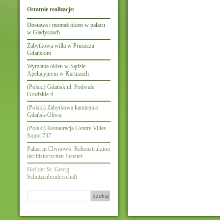
Ostatnie realizacje:
Dostawa i montaż okien w pałacu
w Gładyszach
Zabytkowa willa w Pruszczu
Gdańskim
Wymiana okien w Sądzie
Apelacyjnym w Kartuzach
(Polski) Gdańsk ul. Podwale
Grodzkie 4
(Polski) Zabytkowa kamienica
Gdańsk-Oliwa
(Polski) Restauracja L/entre Villes
Sopot 737
Palast in Chynowo. Rekonstruktion
der historischen Fenster
Hof der St. Georg
Schützenbruderschaft
Szukaj: