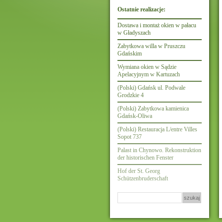
Ostatnie realizacje:
Dostawa i montaż okien w pałacu
w Gładyszach
Zabytkowa willa w Pruszczu
Gdańskim
Wymiana okien w Sądzie
Apelacyjnym w Kartuzach
(Polski) Gdańsk ul. Podwale
Grodzkie 4
(Polski) Zabytkowa kamienica
Gdańsk-Oliwa
(Polski) Restauracja L/entre Villes
Sopot 737
Palast in Chynowo. Rekonstruktion
der historischen Fenster
Hof der St. Georg
Schützenbruderschaft
Szukaj: