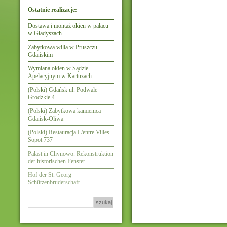
Ostatnie realizacje:
Dostawa i montaż okien w pałacu
w Gładyszach
Zabytkowa willa w Pruszczu
Gdańskim
Wymiana okien w Sądzie
Apelacyjnym w Kartuzach
(Polski) Gdańsk ul. Podwale
Grodzkie 4
(Polski) Zabytkowa kamienica
Gdańsk-Oliwa
(Polski) Restauracja L/entre Villes
Sopot 737
Palast in Chynowo. Rekonstruktion
der historischen Fenster
Hof der St. Georg
Schützenbruderschaft
Szukaj: