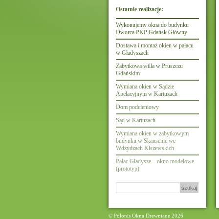
Ostatnie realizacje:
Wykonujemy okna do budynku
Dworca PKP Gdańsk Główny
Dostawa i montaż okien w pałacu
w Gładyszach
Zabytkowa willa w Pruszczu
Gdańskim
Wymiana okien w Sądzie
Apelacyjnym w Kartuzach
Dom podcieniowy
Sąd w Kartuzach
Wymiana okien w zabytkowym
budynku w Skansenie we
Wdzydzach Kiszewskich
Pałac Gładysze – okno modelowe
(prototyp)
Szukaj:
© Polonis Okna Drewniane 2026