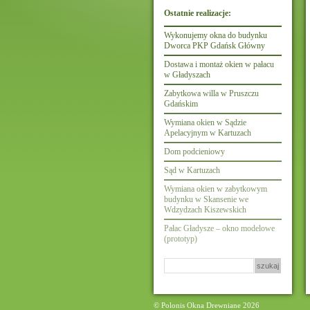
Ostatnie realizacje:
Wykonujemy okna do budynku
Dworca PKP Gdańsk Główny
Dostawa i montaż okien w pałacu
w Gładyszach
Zabytkowa willa w Pruszczu
Gdańskim
Wymiana okien w Sądzie
Apelacyjnym w Kartuzach
Dom podcieniowy
Sąd w Kartuzach
Wymiana okien w zabytkowym
budynku w Skansenie we
Wdzydzach Kiszewskich
Pałac Gładysze – okno modelowe
(prototyp)
Szukaj:
© Polonis Okna Drewniane 2026