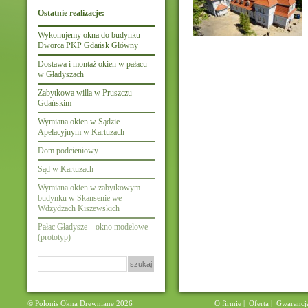
Ostatnie realizacje:
Wykonujemy okna do budynku
Dworca PKP Gdańsk Główny
Dostawa i montaż okien w pałacu
w Gładyszach
Zabytkowa willa w Pruszczu
Gdańskim
Wymiana okien w Sądzie
Apelacyjnym w Kartuzach
Dom podcieniowy
Sąd w Kartuzach
Wymiana okien w zabytkowym
budynku w Skansenie we
Wdzydzach Kiszewskich
Pałac Gładysze – okno modelowe
(prototyp)
Szukaj:
© Polonis Okna Drewniane 2026
O firmie
|
Oferta
|
Gwarancj