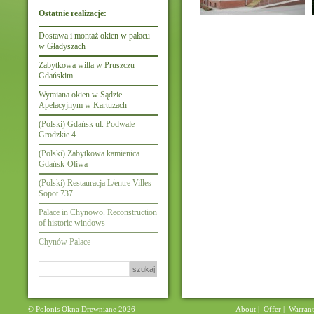
Ostatnie realizacje:
Dostawa i montaż okien w pałacu
w Gładyszach
Zabytkowa willa w Pruszczu
Gdańskim
Wymiana okien w Sądzie
Apelacyjnym w Kartuzach
(Polski) Gdańsk ul. Podwale
Grodzkie 4
(Polski) Zabytkowa kamienica
Gdańsk-Oliwa
(Polski) Restauracja L/entre Villes
Sopot 737
Palace in Chynowo. Reconstruction
of historic windows
Chynów Palace
Szukaj:
© Polonis Okna Drewniane 2026
About
|
Offer
|
Warran