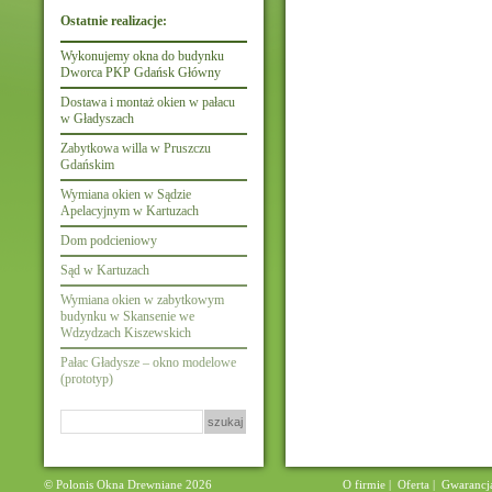
Ostatnie realizacje:
Wykonujemy okna do budynku
Dworca PKP Gdańsk Główny
Dostawa i montaż okien w pałacu
w Gładyszach
Zabytkowa willa w Pruszczu
Gdańskim
Wymiana okien w Sądzie
Apelacyjnym w Kartuzach
Dom podcieniowy
Sąd w Kartuzach
Wymiana okien w zabytkowym
budynku w Skansenie we
Wdzydzach Kiszewskich
Pałac Gładysze – okno modelowe
(prototyp)
Szukaj:
© Polonis Okna Drewniane 2026
O firmie
|
Oferta
|
Gwarancj