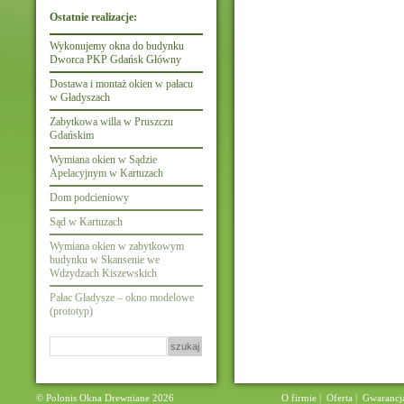
Ostatnie realizacje:
Wykonujemy okna do budynku
Dworca PKP Gdańsk Główny
Dostawa i montaż okien w pałacu
w Gładyszach
Zabytkowa willa w Pruszczu
Gdańskim
Wymiana okien w Sądzie
Apelacyjnym w Kartuzach
Dom podcieniowy
Sąd w Kartuzach
Wymiana okien w zabytkowym
budynku w Skansenie we
Wdzydzach Kiszewskich
Pałac Gładysze – okno modelowe
(prototyp)
Szukaj:
© Polonis Okna Drewniane 2026
O firmie
|
Oferta
|
Gwarancj