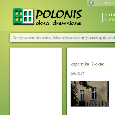
DOŁĄCZ
O FI
Profil d
Ta witryna stosuje pliki cookies. Dalsze korzystanie z witryny oznacza zgodę na wy
kopernika_2-okno
2011.02.27